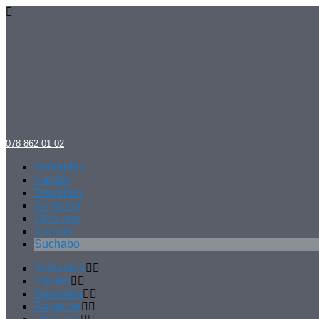
078 862 01 02
Verkaufen
Kaufen
Bewerten
Ratgeber
Über uns
Kontakt
Suchabo
Verkaufen
Kaufen
Bewerten
Ratgeber