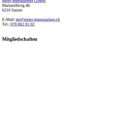
meier immopartner GmbH
Mariazellweg 4b
6210 Sursee
E-Mail:
tm@meier-immopartner.ch
Tel.:
078 862 01 02
Mitgliedschaften