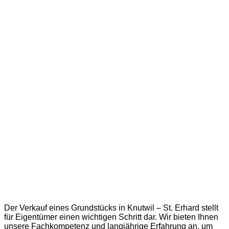
Grundstück Verkauf in Knutwil – St.
Erhard
Der Verkauf eines Grundstücks in Knutwil – St. Erhard stellt
für Eigentümer einen wichtigen Schritt dar. Wir bieten Ihnen
unsere Fachkompetenz und langjährige Erfahrung an, um