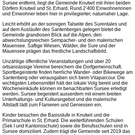
Sursee entfernt, liegt die Gemeinde Knutwil mit ihren beiden
Dörfern Knutwil und St. Erhard. Rund 2’400 Einwohnerinnen
und Einwohner leben hier in privilegierter, naturnaher Lage.
Leicht erhöht an der sonnigen Talseite des Surentales und
auf dem Ausläufer des Santenberges gelegen bietet die
Gemeinde grandiosen Blick auf die Alpen, den
abwechslungsreichen Sempacher- und den malerischen
Mauensee. Saftige Wiesen, Wälder, die Sure und der
Mauensee prägen das friedliche Landschaftsbild.
Unzählige öffentliche Veranstaltungen und über 20
ortsansässige Vereine bereichern die Dorfgemeinschaft.
Sportbegeisterte finden herrliche Wander- oder Bikewege am
Santenberg oder verausgaben sich beim Vitaparcour. Die
wichtigsten Lebensmittel hält der lokale Volg bereit und die
Wocheneinkäufe können im benachbarten Sursee erledigt
werden. Sursee begeistert ausserdem mit einem breiten
Unterhaltungs- und Kulturangebot und die malerische
Altstadt lädt zum Flanieren und Geniessen ein.
Kinder besuchen die Basisstufe in Knutwil und die
Primarschule in St. Erhard. Die weiterführenden Schulen
(Sek I und Kantonsschule) sowie die Berufsschulen sind in
Sursee domiziliert. Zudem trägt die Gemeinde seit 2019 das