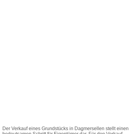
Grundstück Verkauf in
Dagmersellen
Der Verkauf eines Grundstücks in Dagmersellen stellt einen
bedeutsamen Schritt für Eigentümer dar. Für den Verkauf