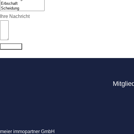
Ihre Nachricht
Absenden
Mitglie
meier immopartner GmbH