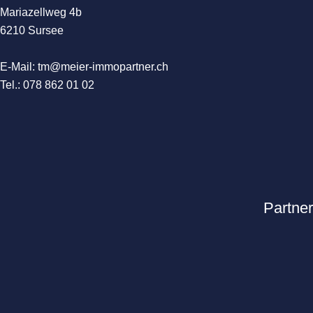
Mariazellweg 4b
6210 Sursee
E-Mail:
tm@meier-immopartner.ch
Tel.:
078 862 01 02
Partner